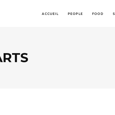
ACCUEIL
PEOPLE
FOOD
ARTS
AGENDA
,
MUSIQUE / ARTS
,
PEOPLE