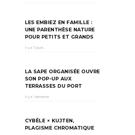
DU
LES EMBIEZ EN FAMILLE :
UNE PARENTHÈSE NATURE
POUR PETITS ET GRANDS
Il y a 7 jours
mr. On
LA SAPE ORGANISÉE OUVRE
SON POP-UP AUX
TERRASSES DU PORT
Il y a 1 semaine
CYBÈLE × KUJTEN,
PLAGISME CHROMATIQUE