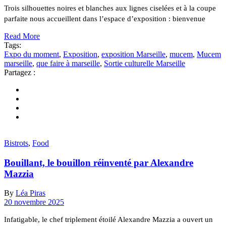
Trois silhouettes noires et blanches aux lignes ciselées et à la coupe
parfaite nous accueillent dans l’espace d’exposition : bienvenue
Read More
Tags:
Expo du moment
,
Exposition
,
exposition Marseille
,
mucem
,
Mucem
marseille
,
que faire à marseille
,
Sortie culturelle Marseille
Partagez :
Bistrots
,
Food
Bouillant, le bouillon réinventé par Alexandre
Mazzia
By
Léa Piras
20 novembre 2025
Infatigable, le chef triplement étoilé Alexandre Mazzia a ouvert un