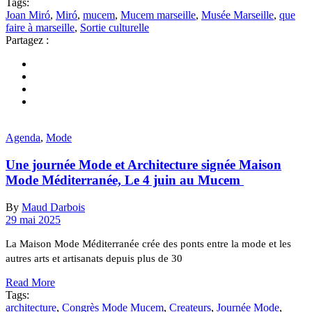
Tags:
Joan Miró
,
Miró
,
mucem
,
Mucem marseille
,
Musée Marseille
,
que
faire à marseille
,
Sortie culturelle
Partagez :
Agenda
,
Mode
Une journée Mode et Architecture signée Maison
Mode Méditerranée, Le 4 juin au Mucem
By
Maud Darbois
29 mai 2025
La Maison Mode Méditerranée crée des ponts entre la mode et les
autres arts et artisanats depuis plus de 30
Read More
Tags:
architecture
,
Congrès Mode Mucem
,
Createurs
,
Journée Mode
,