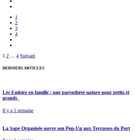
1
2
3
4
Pagination
1
2
…
4
Suivant
des
DERNIERS ARTICLES
publications
Les Embiez en famille : une parenthèse nature pour petits et
grands
Il y a 1 semaine
La Sape Organisée ouvre son Pop-Up aux Terrasses du Port