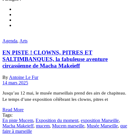
Agenda
,
Arts
EN PISTE ! CLOWNS, PITRES ET
SALTIMBANQUES, la fabuleuse aventure
circassienne de Macha Makeïeff
By
Antoine Le Fur
14 mars 2025
Jusqu’au 12 mai, le musée marseillais prend des airs de chapiteau.
Le temps d’une exposition célébrant les clowns, pitres et
Read More
Tags:
En piste Mucem
,
Exposition du moment
,
exposition Marseille
,
Macha Makeieff
,
mucem
,
Mucem marseille
,
Musée Marseille
,
que
faire à marseille