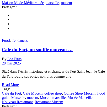
Maison Mode Méditerranée
,
marseille
,
mucem
Partagez :
Food
,
Tendances
Café du Fort, un souffle nouveau …
By
Léa Piras
28 mai 2025
Situé dans l’écrin historique et enchanteur du Fort Saint-Jean, le Café
du Fort rouvre ses portes non plus comme une
Read More
Tags:
Café du Fort
,
Café Mucem
,
coffee shop
,
Coffee Shop Mucem
,
Food
guide Marseille
,
mucem
,
Mucem marseille
,
Musée Marseille
,
Nouveau Restaurant
,
Restaurant Mucem
Partagez :