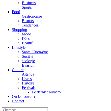
Business
Sports
Food
Gastronomie
Bistrots
Tendances
Shopping
Mode
Déco
Beauté
Lifestyle
Santé / Bien-être
Société
écologie
Evasion
Culture
Agenda
Livres
Histoire
Festivals
Le dernier numéro
Où le trouver ?
Contact