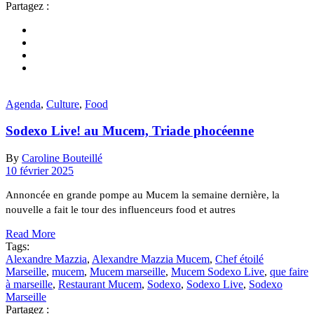
Partagez :
Agenda
,
Culture
,
Food
Sodexo Live! au Mucem, Triade phocéenne
By
Caroline Bouteillé
10 février 2025
Annoncée en grande pompe au Mucem la semaine dernière, la
nouvelle a fait le tour des influenceurs food et autres
Read More
Tags:
Alexandre Mazzia
,
Alexandre Mazzia Mucem
,
Chef étoilé
Marseille
,
mucem
,
Mucem marseille
,
Mucem Sodexo Live
,
que faire
à marseille
,
Restaurant Mucem
,
Sodexo
,
Sodexo Live
,
Sodexo
Marseille
Partagez :