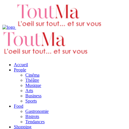
Accueil
People
Cinéma
Théâtre
Musique
Arts
Business
Sports
Food
Gastronomie
Bistrots
Tendances
Shopping