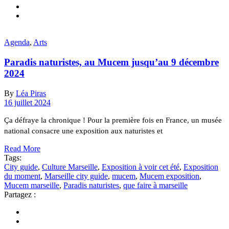
Agenda
,
Arts
Paradis naturistes, au Mucem jusqu’au 9 décembre
2024
By
Léa Piras
16 juillet 2024
Ça défraye la chronique ! Pour la première fois en France, un musée
national consacre une exposition aux naturistes et
Read More
Tags:
City guide
,
Culture Marseille
,
Exposition à voir cet été
,
Exposition
du moment
,
Marseille city guide
,
mucem
,
Mucem exposition
,
Mucem marseille
,
Paradis naturistes
,
que faire à marseille
Partagez :