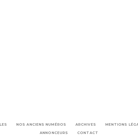
,
,
agriculture
Solution agricole
,
Système agrivoltaïque
Transition
énergétique
LES
NOS ANCIENS NUMÉROS
ARCHIVES
MENTIONS LÉG
ANNONCEURS
CONTACT