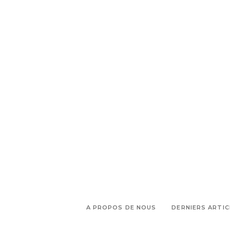
,
Marseillaise des femmes
Le club
,
des marseillaises
Loda
,
,
Consulting
Marie laure Guidi
,
mucem
Portrait Marie Laurie
Guidi
A PROPOS DE NOUS
DERNIERS ARTIC