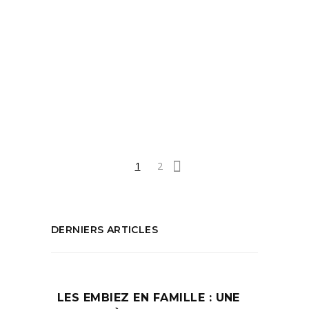
Chanel
,
Chanel au Mucem
,
Chanel Marseille
,
Culture
,
Exposition Chanel
,
Exposition du
moment
,
Fort Saint Jean Marseille
,
Le 19 M
,
Le 19M Marseille
,
Métier d'Art
,
Mucem
marseille
,
que faire à marseille
PARTAGEZ :
1
2
DERNIERS ARTICLES
LES EMBIEZ EN FAMILLE : UNE