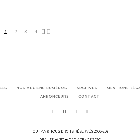
marseille
1
2
3
4
LES
NOS ANCIENS NUMÉROS
ARCHIVES
MENTIONS LÉG
ANNONCEURS
CONTACT
TOUTMA © TOUS DROITS RÉSERVÉS 2006-2021
RÉALISÉ AVEC ❤ PAR
AGENCE 2F2C