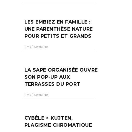
N
30
LES EMBIEZ EN FAMILLE :
UNE PARENTHÈSE NATURE
POUR PETITS ET GRANDS
Il y a 1 semaine
es
et
LA SAPE ORGANISÉE OUVRE
SON POP-UP AUX
TERRASSES DU PORT
Il y a 1 semaine
CYBÈLE × KUJTEN,
PLAGISME CHROMATIQUE