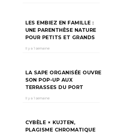
L DE
 14
LES EMBIEZ EN FAMILLE :
UNE PARENTHÈSE NATURE
POUR PETITS ET GRANDS
Il y a 1 semaine
xe
ne
LA SAPE ORGANISÉE OUVRE
SON POP-UP AUX
TERRASSES DU PORT
Il y a 1 semaine
CYBÈLE × KUJTEN,
PLAGISME CHROMATIQUE