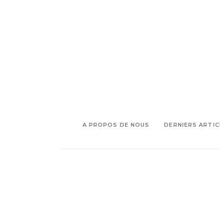
,
Festival du moment
Que faire à
,
Aix en Provence
Rendez vous
musical
A PROPOS DE NOUS
DERNIERS ARTIC