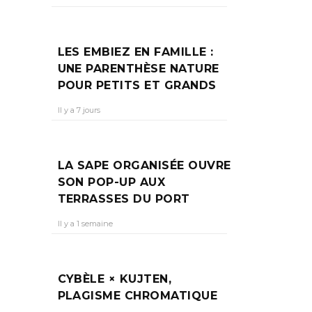
U
LES EMBIEZ EN FAMILLE :
UNE PARENTHÈSE NATURE
POUR PETITS ET GRANDS
Il y a 7 jours
nt en
e
LA SAPE ORGANISÉE OUVRE
SON POP-UP AUX
TERRASSES DU PORT
Il y a 1 semaine
CYBÈLE × KUJTEN,
PLAGISME CHROMATIQUE