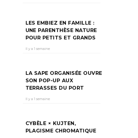
POP…
LES EMBIEZ EN FAMILLE :
UNE PARENTHÈSE NATURE
POUR PETITS ET GRANDS
Il y a 1 semaine
our se
LA SAPE ORGANISÉE OUVRE
SON POP-UP AUX
TERRASSES DU PORT
Il y a 1 semaine
CYBÈLE × KUJTEN,
PLAGISME CHROMATIQUE
 RED