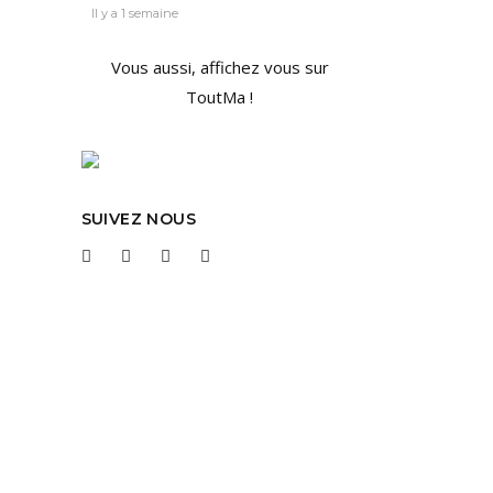
Il y a 1 semaine
Vous aussi, affichez vous sur
ToutMa !
ait
 ; À
SUIVEZ NOUS