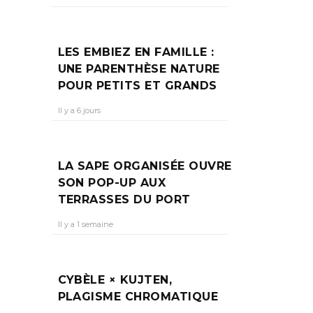
 RED
LES EMBIEZ EN FAMILLE :
UNE PARENTHÈSE NATURE
POUR PETITS ET GRANDS
ait
Il y a 6 jours
 ; À
LA SAPE ORGANISÉE OUVRE
SON POP-UP AUX
TERRASSES DU PORT
Il y a 1 semaine
CYBÈLE × KUJTEN,
PLAGISME CHROMATIQUE