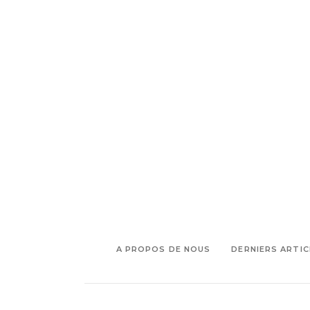
,
danseuse
Grand Théâtre de
,
,
Provence
Interview Josette Baiz
,
Josette Baiz
Que faire à Aix en
,
,
Provence
que faire à marseille
,
Spectacle
Spectacle Aix en
,
Provence
Spectacle Grand
Théâtre de Provence
A PROPOS DE NOUS
DERNIERS ARTIC