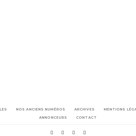
,
,
danseuse
Germaine Acogny
,
,
Lion d'Or
Maurice Béjart
Mikael
,
,
Serre
sénégal
Théâtre du
Pavillon Noir
LES
NOS ANCIENS NUMÉROS
ARCHIVES
MENTIONS LÉG
ANNONCEURS
CONTACT