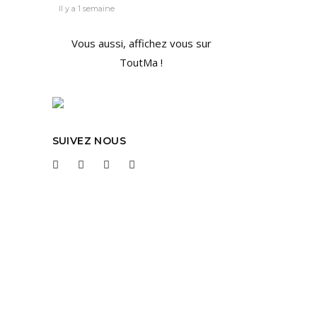
Il y a 1 semaine
Vous aussi, affichez vous sur
ToutMa !
 ET
SUIVEZ NOUS
ère
je suis