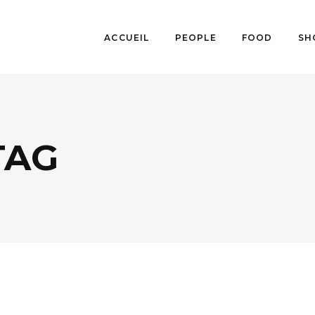
ACCUEIL
PEOPLE
FOOD
SH
TAG
CULTURE
,
MUSIQUE / ARTS
,
PEOPLE