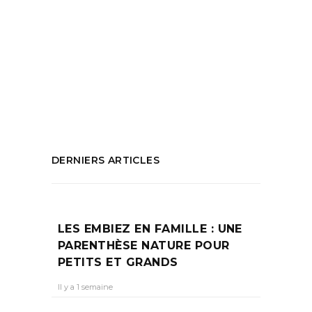
Baiz
,
Josette Baiz
,
Que faire à Aix en
Provence
,
que faire à marseille
,
Spectacle
,
Spectacle Aix en Provence
,
Spectacle
Grand Théâtre de Provence
PARTAGEZ :
DERNIERS ARTICLES
LES EMBIEZ EN FAMILLE : UNE
PARENTHÈSE NATURE POUR
PETITS ET GRANDS
Il y a 1 semaine