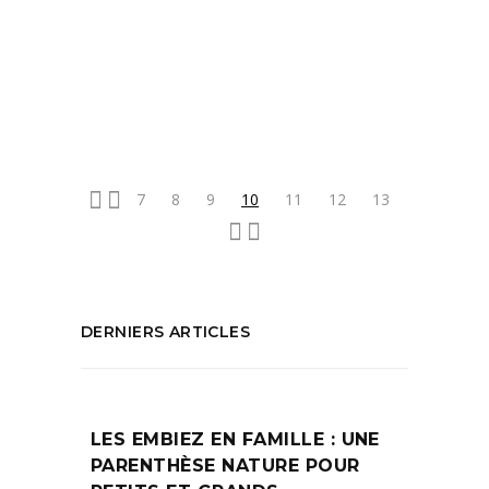
handicap ateliers
,
Les Arts et l'Enfant
,
sessions de chants
,
sessions de musiques
pour jeunes
,
Spectacle
PARTAGEZ :
7
8
9
10
11
12
13
DERNIERS ARTICLES
LES EMBIEZ EN FAMILLE : UNE
PARENTHÈSE NATURE POUR