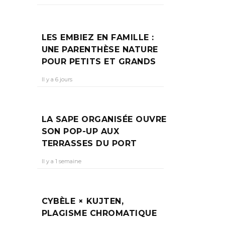
EM ?
UT
LES EMBIEZ EN FAMILLE :
UNE PARENTHÈSE NATURE
POUR PETITS ET GRANDS
Il y a 6 jours
roit à
musée,
LA SAPE ORGANISÉE OUVRE
SON POP-UP AUX
TERRASSES DU PORT
Il y a 1 semaine
CYBÈLE × KUJTEN,
PLAGISME CHROMATIQUE