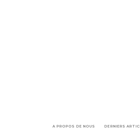
,
,
du prado
Team Malmousque
zone des 300 mètres loi
A PROPOS DE NOUS
DERNIERS ARTIC