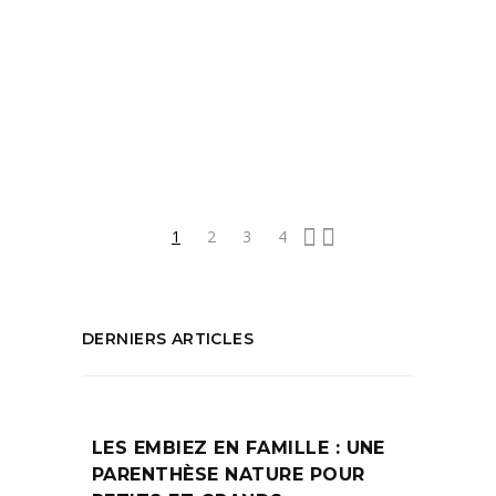
Chasse au fantôme aix
,
idée d'activités
pour les enfants
,
Jeu de piste pour les kids
,
Que faire pendant les vacances
,
Vacances
de la Toussaint
PARTAGEZ :
1
2
3
4
DERNIERS ARTICLES
LES EMBIEZ EN FAMILLE : UNE
PARENTHÈSE NATURE POUR