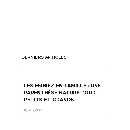
de musique
,
théâtre ainsi de suite
,
Théâtre
du centaure
,
théâtre isle 80
,
tradition
indienne
PARTAGEZ :
DERNIERS ARTICLES
LES EMBIEZ EN FAMILLE : UNE
PARENTHÈSE NATURE POUR
PETITS ET GRANDS
Il y a 6 jours