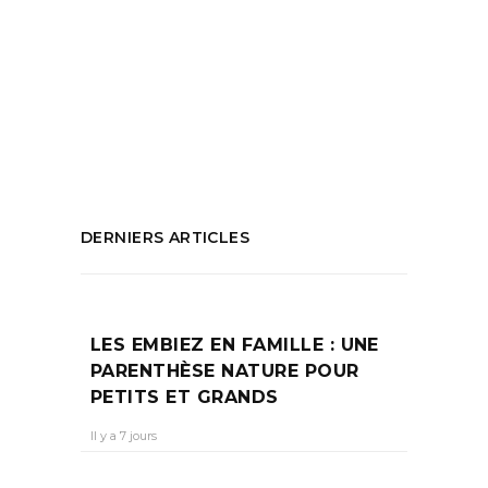
rose
,
Ligue contre le cancer
,
Minettes en
Goguette
,
Octobre rose
,
Shopping engagé
,
SOS cancer du sein
,
Terrasses du Port
octobre rose
PARTAGEZ :
DERNIERS ARTICLES
LES EMBIEZ EN FAMILLE : UNE
PARENTHÈSE NATURE POUR
PETITS ET GRANDS
Il y a 7 jours