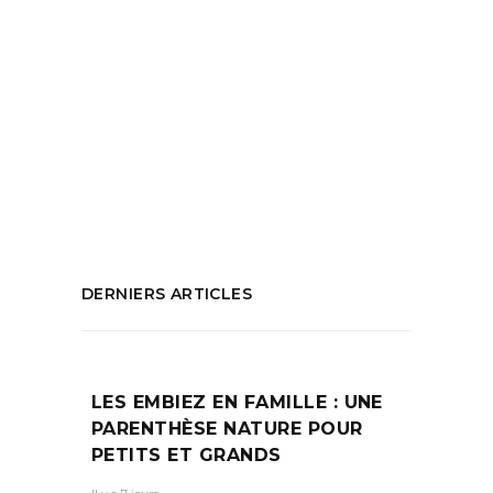
READ MORE
Tags:
Chanson française
,
Clara Luciani
,
concert
,
Concert à Marseille Clara Luciani
,
Concert
au Silo
,
Concert Clara Luciani
,
Musique
PARTAGEZ :
DERNIERS ARTICLES
LES EMBIEZ EN FAMILLE : UNE
PARENTHÈSE NATURE POUR
PETITS ET GRANDS