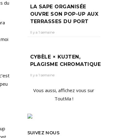
es du
LA SAPE ORGANISÉE
OUVRE SON POP-UP AUX
TERRASSES DU PORT
ara
Il y a 1 semaine
 moi
CYBÈLE × KUJTEN,
PLAGISME CHROMATIQUE
c’est
Il y a 1 semaine
 peu
Vous aussi, affichez vous sur
ToutMa !
oup
SUIVEZ NOUS
sont