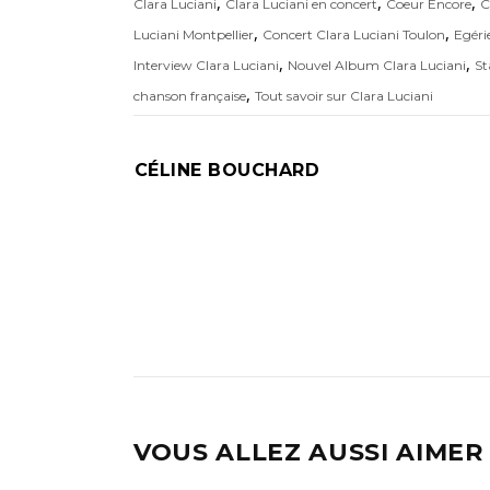
,
,
,
Clara Luciani
Clara Luciani en concert
Coeur Encore
C
,
,
Luciani Montpellier
Concert Clara Luciani Toulon
Egéri
,
,
Interview Clara Luciani
Nouvel Album Clara Luciani
St
,
chanson française
Tout savoir sur Clara Luciani
CÉLINE BOUCHARD
VOUS ALLEZ AUSSI AIMER