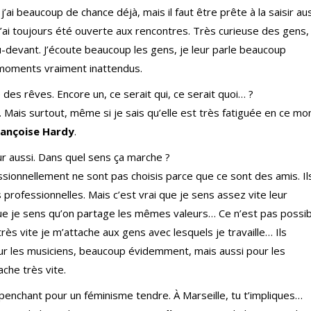
’ai beaucoup de chance déjà, mais il faut être prête à la saisir auss
j’ai toujours été ouverte aux rencontres. Très curieuse des gens,
au-devant. J’écoute beaucoup les gens, je leur parle beaucoup
 moments vraiment inattendus.
 des rêves. Encore un, ce serait qui, ce serait quoi… ?
 Mais surtout, même si je sais qu’elle est très fatiguée en ce m
rançoise Hardy
.
œur aussi. Dans quel sens ça marche ?
ssionnellement ne sont pas choisis parce que ce sont des amis. Il
rofessionnelles. Mais c’est vrai que je sens assez vite leur
 que je sens qu’on partage les mêmes valeurs… Ce n’est pas possi
ès vite je m’attache aux gens avec lesquels je travaille… Ils
pour les musiciens, beaucoup évidemment, mais aussi pour les
ache très vite.
n penchant pour un féminisme tendre. À Marseille, tu t’impliques…