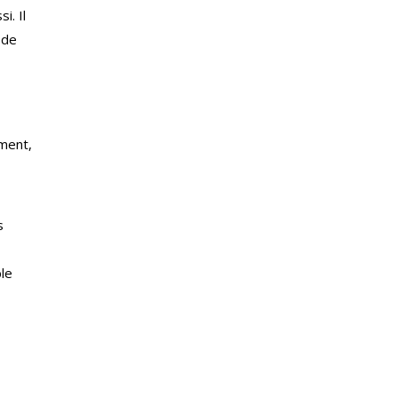
i. Il
 de
oment,
s
ble