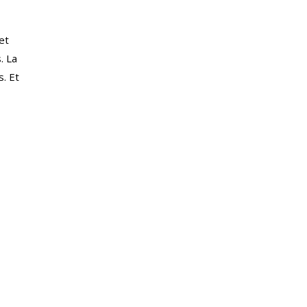
et
. La
s. Et