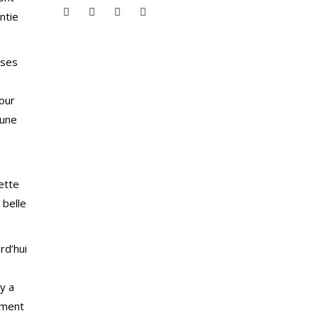
ntie
ises
pour
 une
cette
 belle
rd’hui
y a
aiment