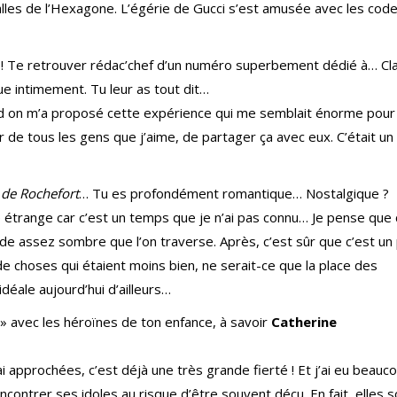
lles de l’Hexagone. L’égérie de Gucci s’est amusée avec les cod
u ! Te retrouver rédac’chef d’un numéro superbement dédié à… Cl
ue intimement. Tu leur as tout dit…
and on m’a proposé cette expérience qui me semblait énorme pour
 de tous les gens que j’aime, de partager ça avec eux. C’était un
 de Rochefort
… Tu es profondément romantique… Nostalgique ?
e étrange car c’est un temps que je n’ai pas connu… Je pense que 
de assez sombre que l’on traverse. Après, c’est sûr que c’est un
n de choses qui étaient moins bien, ne serait-ce que la place des
déale aujourd’hui d’ailleurs…
 » avec les héroïnes de ton enfance, à savoir
Catherine
s ai approchées, c’est déjà une très grande fierté ! Et j’ai eu beauc
encontrer ses idoles au risque d’être souvent déçu. En fait, elles 