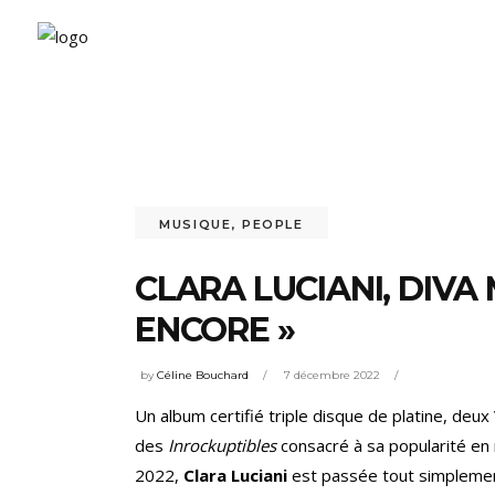
MUSIQUE
,
PEOPLE
CLARA LUCIANI, DIV
ENCORE »
by
Céline Bouchard
7 décembre 2022
Un album certifié triple disque de platine, deux
des
Inrockuptibles
consacré à sa popularité en
2022,
Clara Luciani
est passée tout simplement