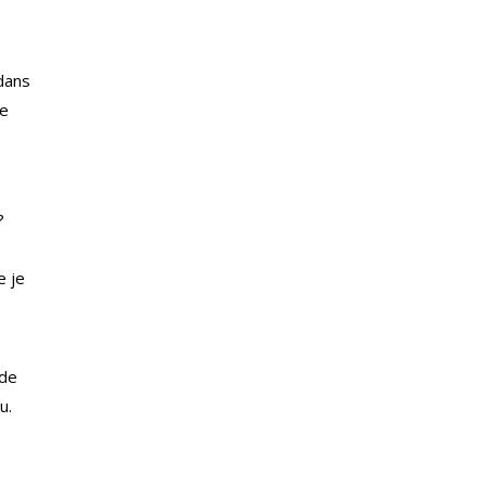
dans
me
?
e je
 de
u.