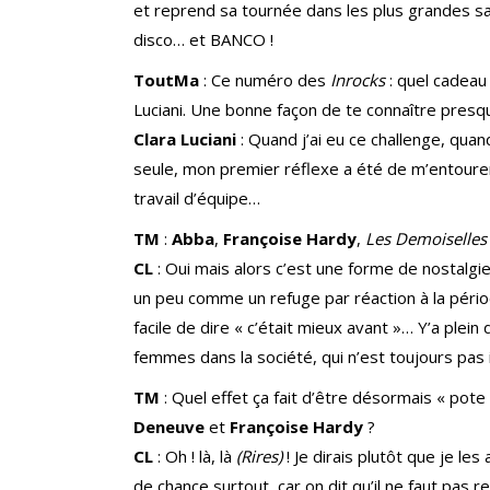
et reprend sa tournée dans les plus grandes sa
disco… et BANCO !
ToutMa
: Ce numéro des
Inrocks
: quel cadea
Luciani. Une bonne façon de te connaître presq
Clara Luciani
: Quand j’ai eu ce challenge, qu
seule, mon premier réflexe a été de m’entourer
travail d’équipe…
TM
:
Abba
,
Françoise Hardy
,
Les Demoiselles
CL
: Oui mais alors c’est une forme de nostalgi
un peu comme un refuge par réaction à la pério
facile de dire « c’était mieux avant »… Y’a plei
femmes dans la société, qui n’est toujours pas i
TM
: Quel effet ça fait d’être désormais « pote
Deneuve
et
Françoise Hardy
?
CL
: Oh ! là, là
(Rires)
! Je dirais plutôt que je le
de chance surtout, car on dit qu’il ne faut pas r