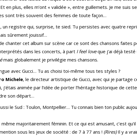
Et en plus, elles m’ont « validée », entre guillemets. Je me suis se
idoles sont très souvent des femmes de toute façon…
, un registre qui, surprise, te sied. Tu persistes avec quatre repr
ais sûrement jouissif…
 de chanter cet album sur scène car ce sont des chansons faites 
interprétés dans les concerts, à part
I feel love
que j’ai déjà testé
né
mais globalement je privilégie mes chansons.
dingue avec Gucci… Tu as choisi toi-même tous tes styles ?
ro Michele
, le directeur artistique de Gucci, avec qui je partage 
 j’étais animée par l’idée de porter l’héritage historique de cette
endre son départ…
ssi le Sud : Toulon, Montpellier… Tu connais bien ton public aujou
d même majoritairement féminin. Et ce qui est amusant, c’est qu’il 
ention sous les jeux de société : de 7 à 77 ans !
(Rires)
Il y a vr