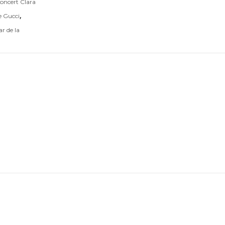
oncert Clara
,
e Gucci
ar de la