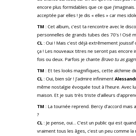
encore plus formidables que ce que j’imaginais. 
acceptée par elles ! Je dis « elles » car mes 
TM
: Cet album, c’est ta rencontre avec le disco
personnelles de grands tubes des 70’s ! Osé m
CL
: Oui ! Mais c’est déjà extrêmement jouissif
ça ! Les nouveaux titres ne seront pas encore 
fois ou deux. Parfois je chante
Bravo tu as gag
TM
: Et tes looks magnifiques, cette alchimie 
CL
: Oui, bien sûr ! J’admire infiniment
Alessand
même nostalgie évoquée tout à l’heure. Avec lui,
maison. Et je suis très triste d’ailleurs d’appr
TM
: La tournée reprend. Bercy d’accord mais au
?
CL
: Je pense, oui… C’est un public qui est quan
vraiment tous les âges, c’est un peu comme la m