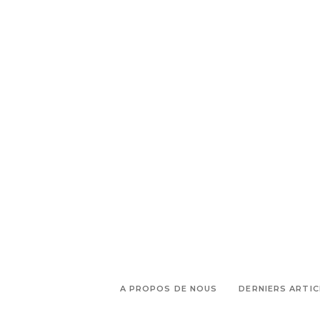
,
femmes
Maison des Femmes
,
,
Marseille
Marseille Provence
,
prévention
santé des femmes
A PROPOS DE NOUS
DERNIERS ARTIC