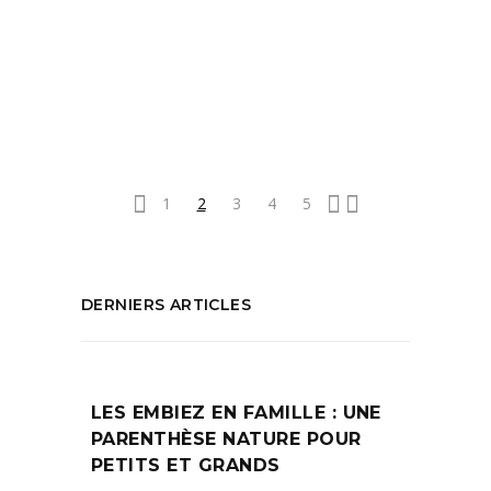
Bistrot Marseille
,
Food guide
,
Libanais
Marseille
,
Marseille food guide
,
Ou manger
à Marseille
PARTAGEZ :
1
2
3
4
5
DERNIERS ARTICLES
LES EMBIEZ EN FAMILLE : UNE
PARENTHÈSE NATURE POUR
PETITS ET GRANDS