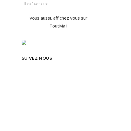
Il y a 1 semaine
Vous aussi, affichez vous sur
ToutMa !
OU
SUIVEZ NOUS
 le
oline