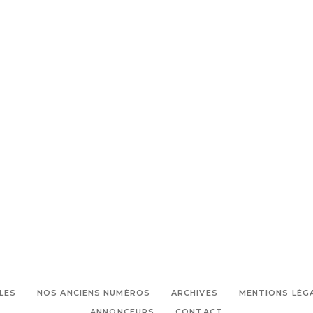
,
,
en Provence
Calas
Evasion près
,
de Marseille
Hotel Aix en
,
,
Provence
Hotel près d'Aix
La
,
Bastide Bourrelly
Mathias
,
Dandine
Ou passer le week end
,
près de Marseille
table
gastronomique
LES
NOS ANCIENS NUMÉROS
ARCHIVES
MENTIONS LÉG
ANNONCEURS
CONTACT