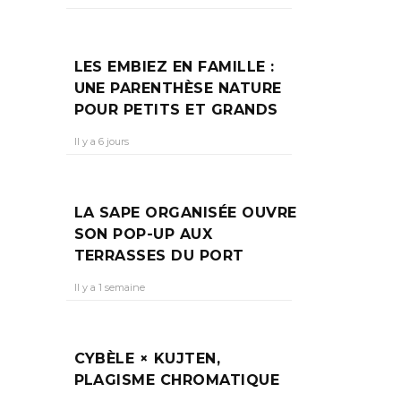
VRE
LES EMBIEZ EN FAMILLE :
UNE PARENTHÈSE NATURE
POUR PETITS ET GRANDS
Art et
Il y a 6 jours
lée
LA SAPE ORGANISÉE OUVRE
SON POP-UP AUX
TERRASSES DU PORT
Il y a 1 semaine
CYBÈLE × KUJTEN,
PLAGISME CHROMATIQUE