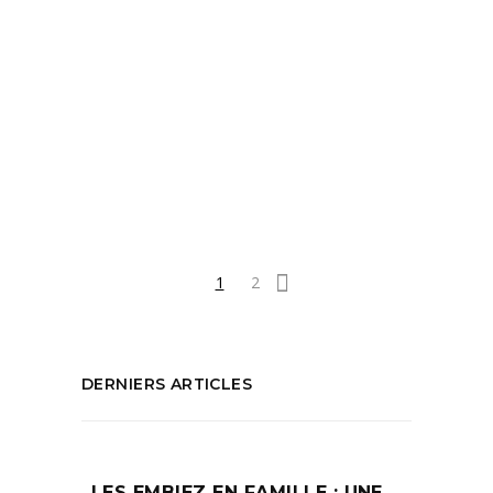
Tags:
Alpilles
,
Anne Clergue
,
Bonne adresse en
Provence
,
Evasion Alpilles
,
Evasion en
Provence
,
Evasion près de Marseille
,
Hameau des Baux
,
Hotel
,
Hotel Paradou
,
Julie Chaix
,
Paradou
,
Provence guide
PARTAGEZ :
1
2
DERNIERS ARTICLES
LES EMBIEZ EN FAMILLE : UNE