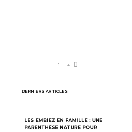
5 étoiles
,
bien-être
,
Coquillade
,
Gargas
,
Gastronomie
,
Gordes
,
Hotel
,
luberon
,
Luxe
,
Pâques
,
Piscine
,
roussillon
,
séjour
,
Spa
PARTAGEZ :
1
2
DERNIERS ARTICLES
LES EMBIEZ EN FAMILLE : UNE
PARENTHÈSE NATURE POUR