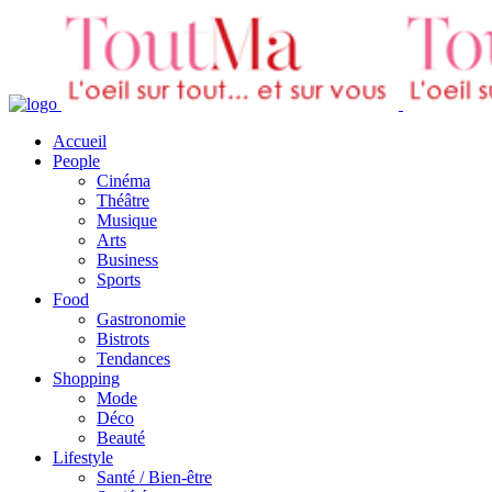
Accueil
People
Cinéma
Théâtre
Musique
Arts
Business
Sports
Food
Gastronomie
Bistrots
Tendances
Shopping
Mode
Déco
Beauté
Lifestyle
Santé / Bien-être