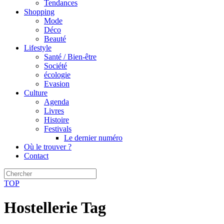
Tendances
Shopping
Mode
Déco
Beauté
Lifestyle
Santé / Bien-être
Société
écologie
Evasion
Culture
Agenda
Livres
Histoire
Festivals
Le dernier numéro
Où le trouver ?
Contact
TOP
Hostellerie Tag