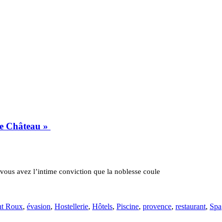
 de Château »
vous avez l’intime conviction que la noblesse coule
nt Roux
,
évasion
,
Hostellerie
,
Hôtels
,
Piscine
,
provence
,
restaurant
,
Spa