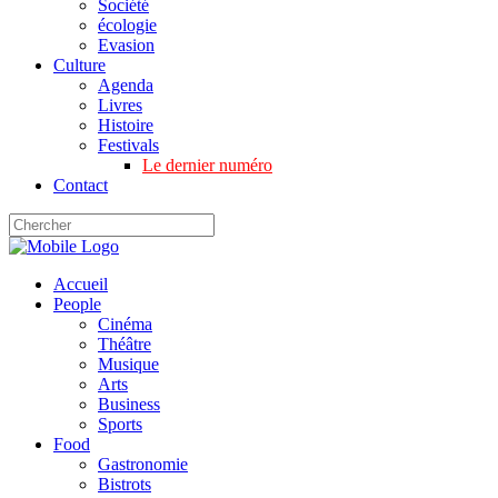
Société
écologie
Evasion
Culture
Agenda
Livres
Histoire
Festivals
Le dernier numéro
Contact
Accueil
People
Cinéma
Théâtre
Musique
Arts
Business
Sports
Food
Gastronomie
Bistrots