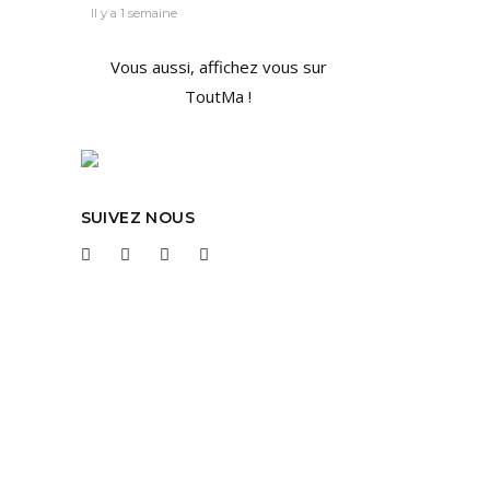
Il y a 1 semaine
Vous aussi, affichez vous sur
ToutMa !
SUIVEZ NOUS
x
igieux