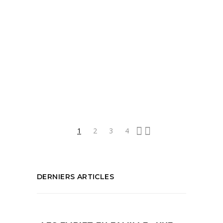
Tags:
André Gas
,
bijoux
,
Bijoux made in Marseille
,
Bijoux pour l'été
,
Boutique Gas
,
Entreprise
du Patrimoine Vivant
,
Gas
,
Gas Bijoux
,
mode
,
savoir-faire
,
Shopping bijoux
,
Success story Gas Bijoux
PARTAGEZ :
1
2
3
4
DERNIERS ARTICLES