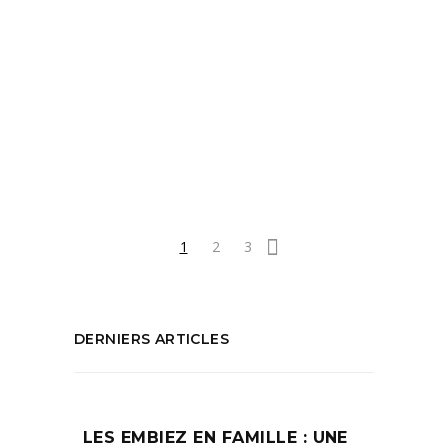
artisanat
,
Côté Sud
,
Décoration
,
Evenement Aix en Provence
,
Evenement
Marseille
,
Que faire à Aix en Provence
,
Salon Aix en Provence
,
Salon Côté Sud
,
Salon déco Aix
,
Salon décoration
,
Shopping
déco
PARTAGEZ :
1
2
3
DERNIERS ARTICLES
LES EMBIEZ EN FAMILLE : UNE