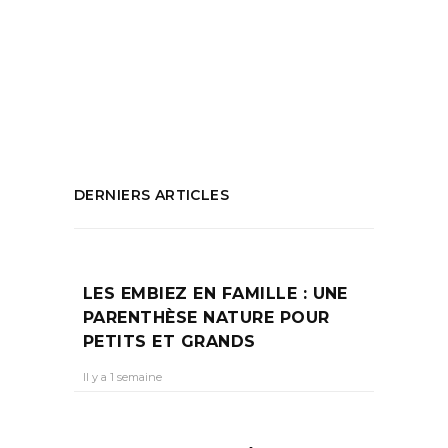
de fleurs
,
écologie
,
Fleuriste
,
Fleurs
locales
,
fleurs séchées
,
Maison Sauge
,
marseille
,
rue Sainte
,
tisanes
PARTAGEZ :
DERNIERS ARTICLES
LES EMBIEZ EN FAMILLE : UNE
PARENTHÈSE NATURE POUR
PETITS ET GRANDS
Il y a 1 semaine