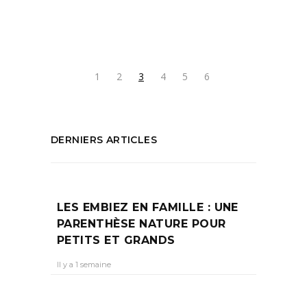
Coat
PARTAGEZ :
1
2
3
4
5
6
DERNIERS ARTICLES
LES EMBIEZ EN FAMILLE : UNE
PARENTHÈSE NATURE POUR
PETITS ET GRANDS
Il y a 1 semaine