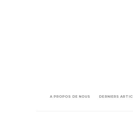
,
,
gnocchis
gorgonzola
jus de
,
,
,
daube
Nénette
pasta
pâtes
,
,
fraîches
Place Saint-Eugène
ricotta
A PROPOS DE NOUS
DERNIERS ARTIC