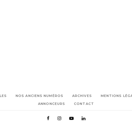
TAGS:
PARTAGEZ :
,
,
,
bien-être
Endoume
Enfants
,
,
,
Femmes
kiné
kinésithérapie
,
,
,
,
Marseille 7e
Pilates
sirène
sport
,
Studio
Yoga
LES
NOS ANCIENS NUMÉROS
ARCHIVES
MENTIONS LÉG
ANNONCEURS
CONTACT