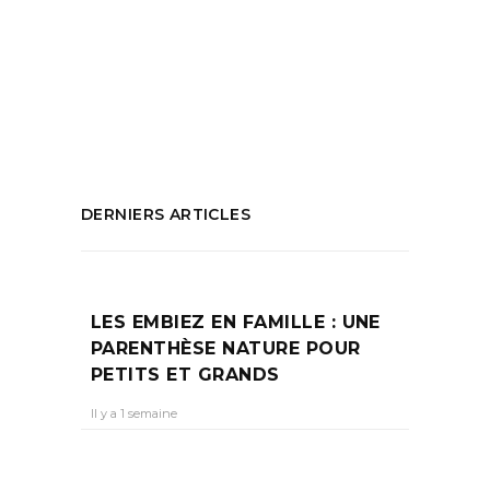
Inter
,
Humour
,
Laetitia Casta
,
Macha Méril
,
Marguerite Duras
,
Marina Rollman
,
Octobre
rose
,
odéon
,
Spectacle
,
théâtre
PARTAGEZ :
DERNIERS ARTICLES
LES EMBIEZ EN FAMILLE : UNE
PARENTHÈSE NATURE POUR
PETITS ET GRANDS
Il y a 1 semaine