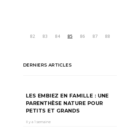
PARTAGEZ :
82
83
84
85
86
87
88
DERNIERS ARTICLES
LES EMBIEZ EN FAMILLE : UNE
PARENTHÈSE NATURE POUR
PETITS ET GRANDS
Il y a 1 semaine