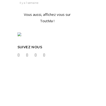
Il y a 1 semaine
Vous aussi, affichez vous sur
ToutMa !
E
SUIVEZ NOUS
l’essor