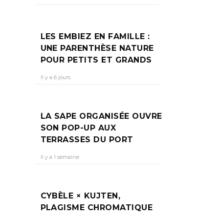
US
LES EMBIEZ EN FAMILLE :
UNE PARENTHÈSE NATURE
POUR PETITS ET GRANDS
on
Il y a 6 jours
 parle
LA SAPE ORGANISÉE OUVRE
SON POP-UP AUX
TERRASSES DU PORT
Il y a 1 semaine
CYBÈLE × KUJTEN,
PLAGISME CHROMATIQUE