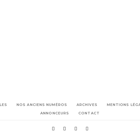
,
consommateurs locavores
,
,
épiciers
France
Les choux d'à
,
,
Côté
plateforme reponsble
,
,
producteurs
restaurateurs
vente
produits alimentaires
LES
NOS ANCIENS NUMÉROS
ARCHIVES
MENTIONS LÉG
ANNONCEURS
CONTACT