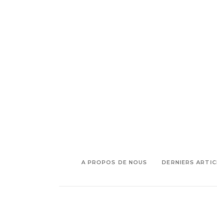
,
,
cantine
cuisine du monde
,
,
enseigne 117
épicerie
Fromager
,
,
,
MOF
magasin
marseille
mets
,
,
fins
producteurs
riz du
,
,
cambodge
Sainte
vin
d'Endoume
A PROPOS DE NOUS
DERNIERS ARTIC