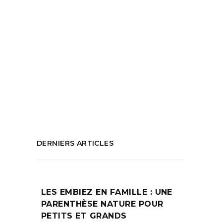
Il faut le dire, à Marseille, les vegans
peinent à trouver de bonnes adresses.
Magali Escapin et son restaurant V&V
READ MORE
Tags:
healthy
,
marseille
,
pâtisserie
,
V&V
,
vegan
PARTAGEZ :
DERNIERS ARTICLES
LES EMBIEZ EN FAMILLE : UNE
PARENTHÈSE NATURE POUR
PETITS ET GRANDS