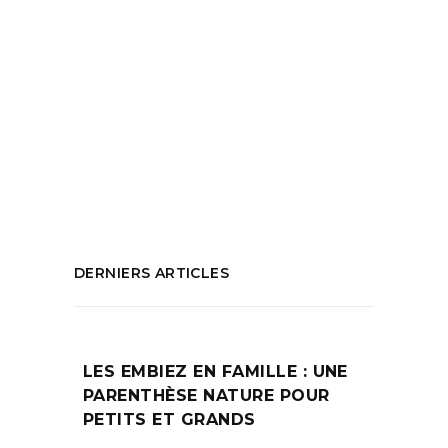
Flaubert
,
Hamilicar
,
Hannibal
,
Jean Antoine
Idrac
,
Léon Bonnat
,
littérature française
,
manuscrit
,
marseille
,
Métal Hurlant
,
mucem
,
musée
,
partions musicales
,
roman
historique
,
SALAMMBÔ
,
tableaux de
maîtres
,
tapisseries
PARTAGEZ :
DERNIERS ARTICLES
LES EMBIEZ EN FAMILLE : UNE
PARENTHÈSE NATURE POUR
PETITS ET GRANDS