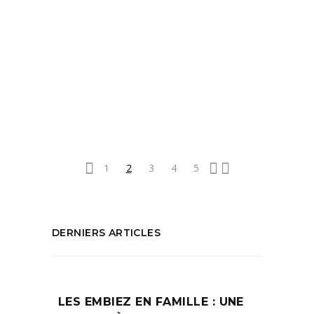
Bistrot Marseille
,
Bonne adresse Marseille
,
Déjeuner Marseille
,
Diner Marseille
,
Food
guide
,
Food guide Marseille
,
Nouveau
bistrot
,
Petit déjeuner Marseille
,
restaurant marseille
PARTAGEZ :
1
2
3
4
5
DERNIERS ARTICLES
LES EMBIEZ EN FAMILLE : UNE