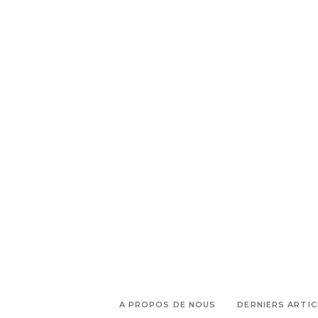
,
,
,
atelier
Endoume
Exposition
,
,
,
figuratif
Galerie
marseille
studio photo
A PROPOS DE NOUS
DERNIERS ARTIC