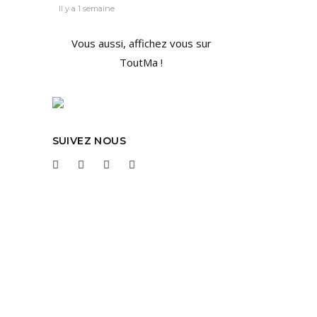
Il y a 1 semaine
Vous aussi, affichez vous sur
ToutMa !
13
SUIVEZ NOUS
 et le