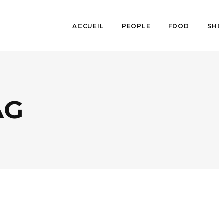
ACCUEIL
PEOPLE
FOOD
SH
AG
BUSINESS
,
CINÉMA
,
PEOPLE