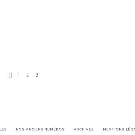
À feu et à sang
artistes
Bernard
,
,
,
Aubertin
bio
caveau de vente
,
centre d'art contemporain
,
Château Bonisson
Christian Le
,
,
Dorze
collectionneur Art
,
,
Exposition
hectares de vignes
viticulture
1
2
3
LES
NOS ANCIENS NUMÉROS
ARCHIVES
MENTIONS LÉG