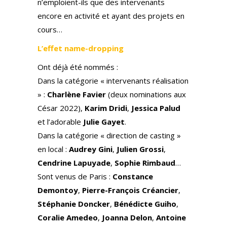
n’emploient-ils que des intervenants
encore en activité et ayant des projets en
cours…
L’effet name-dropping
Ont déjà été nommés :
Dans la catégorie « intervenants réalisation
» :
Charlène Favier
(deux nominations aux
César 2022),
Karim Dridi
,
Jessica Palud
et l’adorable
Julie Gayet
.
Dans la catégorie « direction de casting »
en local :
Audrey Gini
,
Julien Grossi
,
Cendrine Lapuyade
,
Sophie Rimbaud
…
Sont venus de Paris :
Constance
Demontoy
,
Pierre-François Créancier
,
Stéphanie Doncker
,
Bénédicte Guiho
,
Coralie Amedeo
,
Joanna Delon
,
Antoine