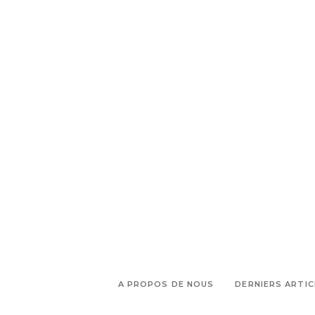
,
Partir en week-end
Restaurant
,
Grignan
S'évader pour un week-
end
A PROPOS DE NOUS
DERNIERS ARTIC