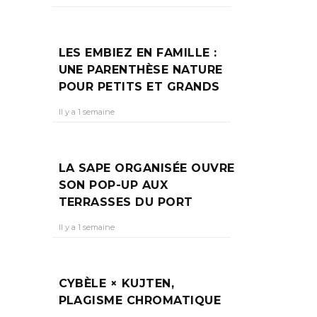
LES
LES EMBIEZ EN FAMILLE :
UNE PARENTHÈSE NATURE
POUR PETITS ET GRANDS
u
Il y a 1 semaine
eur
LA SAPE ORGANISÉE OUVRE
SON POP-UP AUX
TERRASSES DU PORT
Il y a 1 semaine
CYBÈLE × KUJTEN,
PLAGISME CHROMATIQUE