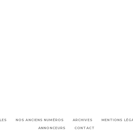
,
,
Coquillade
Offre de printemps
,
Pierre Marty chef
Que faire dans
,
,
le Luberon
Relais & Chateaux
,
Restaurant Coquillade
Un week
end en Provence
LES
NOS ANCIENS NUMÉROS
ARCHIVES
MENTIONS LÉG
ANNONCEURS
CONTACT