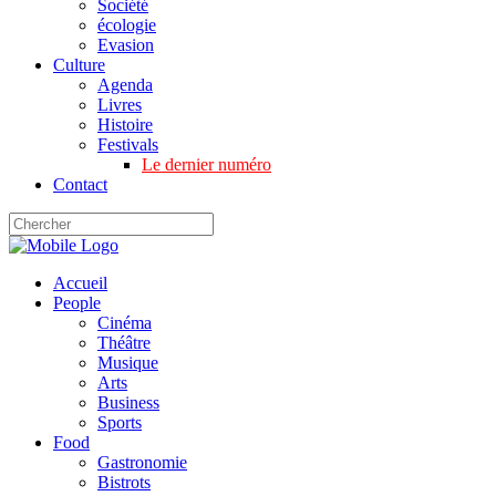
Société
écologie
Evasion
Culture
Agenda
Livres
Histoire
Festivals
Le dernier numéro
Contact
Accueil
People
Cinéma
Théâtre
Musique
Arts
Business
Sports
Food
Gastronomie
Bistrots