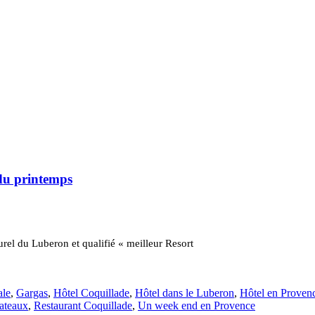
u printemps
rel du Luberon et qualifié « meilleur Resort
ale
,
Gargas
,
Hôtel Coquillade
,
Hôtel dans le Luberon
,
Hôtel en Proven
ateaux
,
Restaurant Coquillade
,
Un week end en Provence