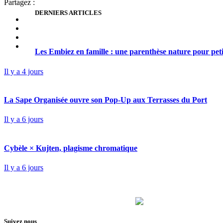
Partagez :
DERNIERS ARTICLES
Les Embiez en famille : une parenthèse nature pour pet
Il y a 4 jours
La Sape Organisée ouvre son Pop-Up aux Terrasses du Port
Il y a 6 jours
Cybèle × Kujten, plagisme chromatique
Il y a 6 jours
Suivez nous