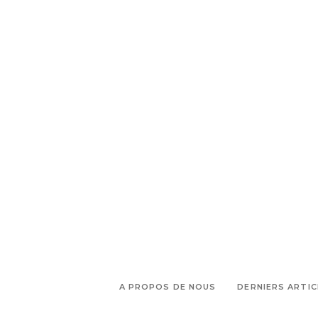
,
,
Coquillade
Offre de printemps
,
Pierre Marty chef
Que faire dans
,
,
le Luberon
Relais & Chateaux
,
Restaurant Coquillade
Un week
end en Provence
A PROPOS DE NOUS
DERNIERS ARTIC