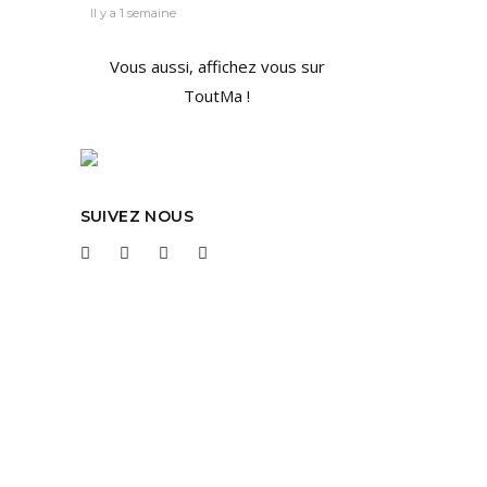
Il y a 1 semaine
!
Vous aussi, affichez vous sur
ToutMa !
, on
SUIVEZ NOUS
S