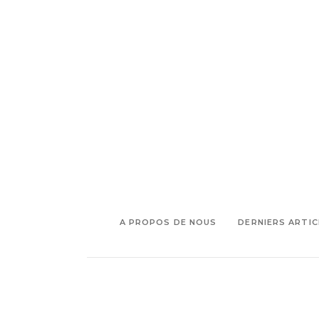
,
macaron
Mini macaron
,
Marseille
Vernis semi permanent
A PROPOS DE NOUS
DERNIERS ARTIC