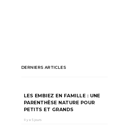
guide
,
Food guide Marseille
,
Meo Midnight
,
Nouvelle adresse
,
Ou déjeuner à Marseille
,
Ou diner à Marseille
,
que faire à marseille
,
restaurant
,
restaurant marseille
,
Rue
d'Aubagne Asiatique
PARTAGEZ :
DERNIERS ARTICLES
LES EMBIEZ EN FAMILLE : UNE
PARENTHÈSE NATURE POUR
PETITS ET GRANDS
Il y a 5 jours