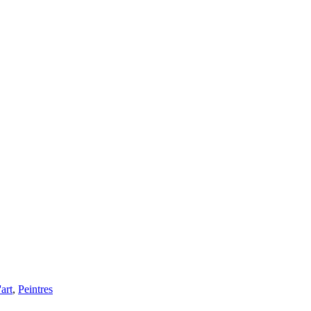
art
,
Peintres