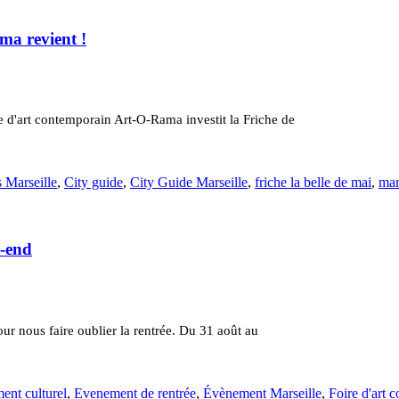
ma revient !
re d'art contemporain Art-O-Rama investit la Friche de
 Marseille
,
City guide
,
City Guide Marseille
,
friche la belle de mai
,
mar
k-end
r nous faire oublier la rentrée. Du 31 août au
ent culturel
,
Evenement de rentrée
,
Évènement Marseille
,
Foire d'art 