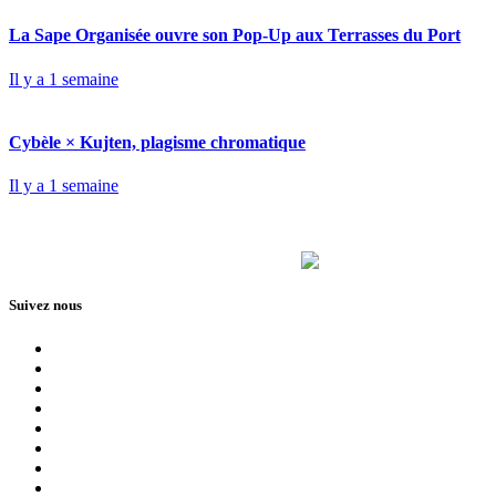
La Sape Organisée ouvre son Pop-Up aux Terrasses du Port
Il y a 1 semaine
Cybèle × Kujten, plagisme chromatique
Il y a 1 semaine
Suivez nous