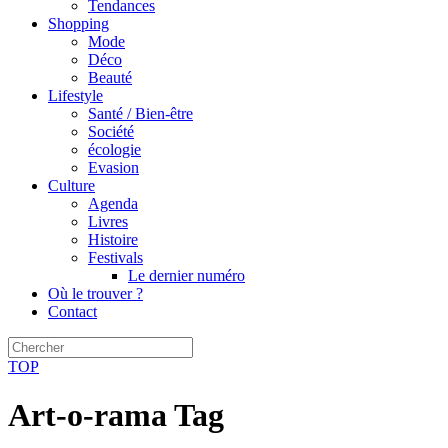
Tendances
Shopping
Mode
Déco
Beauté
Lifestyle
Santé / Bien-être
Société
écologie
Evasion
Culture
Agenda
Livres
Histoire
Festivals
Le dernier numéro
Où le trouver ?
Contact
TOP
Art-o-rama Tag