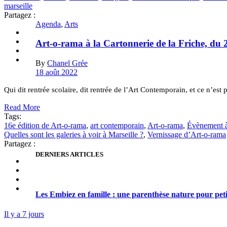
marseille
Partagez :
Agenda
,
Arts
Art-o-rama à la Cartonnerie de la Friche, du 
By
Chanel Grée
18 août 2022
Qui dit rentrée scolaire, dit rentrée de l’Art Contemporain, et ce n’es
Read More
Tags:
16e édition de Art-o-rama
,
art contemporain
,
Art-o-rama
,
Évènement à 
Quelles sont les galeries à voir à Marseille ?
,
Vernissage d’Art-o-rama
Partagez :
DERNIERS ARTICLES
Les Embiez en famille : une parenthèse nature pour pet
Il y a 7 jours