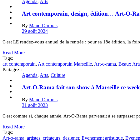
Agenda
,
Arts
Art contemporain, design, édition… Art-O-Ra
By
Maud Darbois
29 août 2024
C'est LE rendez-vous annuel de la rentrée : pour sa 18e édition, la foi
Read More
Tags:
art contemporain
,
Art contemporain Marseille
,
Art-o-rama
,
Beaux Arts
Partagez :
Agenda
,
Arts
,
Culture
Art-O-Rama fait son show à Marseille ce wee
By
Maud Darbois
31 août 2023
C'est comme si, chaque année, Art-O-Rama parvenait à se surpasser pou
Read More
Tags:
Art-o-rama
,
artistes
,
créateurs
,
designer
,
Evenement artistique
,
Evenem