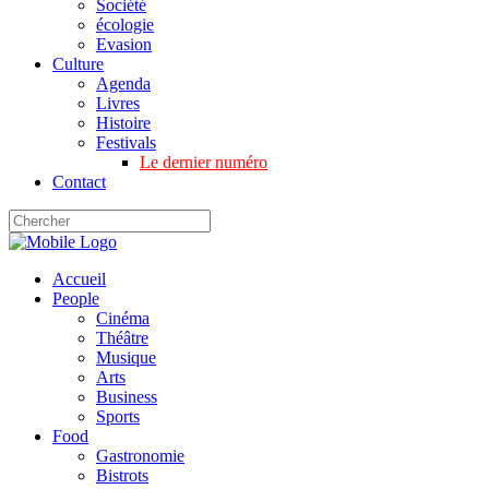
Société
écologie
Evasion
Culture
Agenda
Livres
Histoire
Festivals
Le dernier numéro
Contact
Accueil
People
Cinéma
Théâtre
Musique
Arts
Business
Sports
Food
Gastronomie
Bistrots