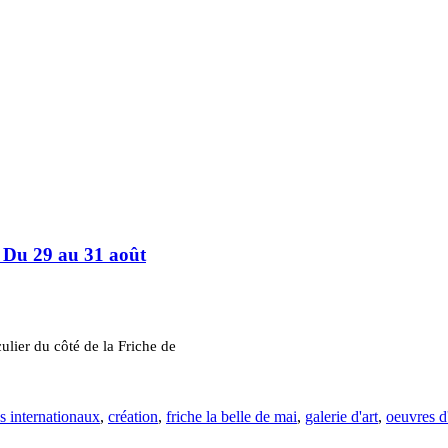
 Du 29 au 31 août
lier du côté de la Friche de
es internationaux
,
création
,
friche la belle de mai
,
galerie d'art
,
oeuvres d'