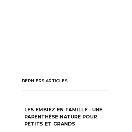
Agnes Jaoui
,
Dimanche 18 septembre
Marseille
,
Dimanche 25 septembre
Marseille
,
Évènement Marseille
,
Jean Pierre
Bacri
,
L'art du théatre
,
Pièce de théâtre
Marseille
,
que faire à marseille
,
Spectacle
Marseille
PARTAGEZ :
DERNIERS ARTICLES
LES EMBIEZ EN FAMILLE : UNE
PARENTHÈSE NATURE POUR
PETITS ET GRANDS