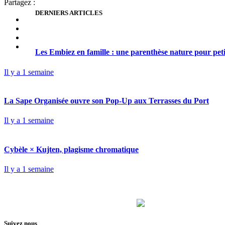
Partagez :
DERNIERS ARTICLES
Les Embiez en famille : une parenthèse nature pour pet
Il y a 1 semaine
La Sape Organisée ouvre son Pop-Up aux Terrasses du Port
Il y a 1 semaine
Cybèle × Kujten, plagisme chromatique
Il y a 1 semaine
Suivez nous