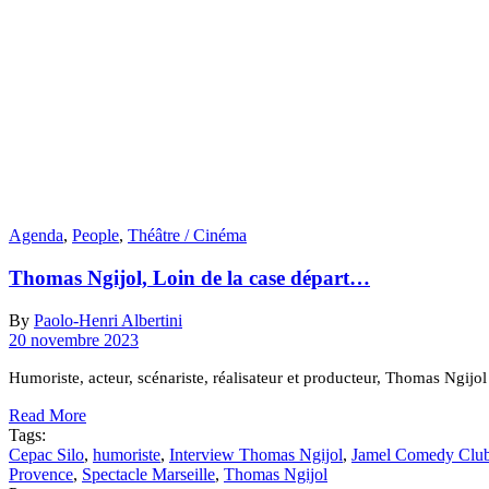
Agenda
,
People
,
Théâtre / Cinéma
Thomas Ngijol, Loin de la case départ…
By
Paolo-Henri Albertini
20 novembre 2023
Humoriste, acteur, scénariste, réalisateur et producteur, Thomas Ngijo
Read More
Tags:
Cepac Silo
,
humoriste
,
Interview Thomas Ngijol
,
Jamel Comedy Clu
Provence
,
Spectacle Marseille
,
Thomas Ngijol