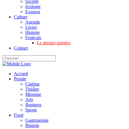
Société
écologie
Evasion
Culture
Agenda
Livres
Histoire
Festivals
Le dernier numéro
Contact
Accueil
People
Cinéma
Théâtre
Musique
Arts
Business
Sports
Food
Gastronomie
Bistrots