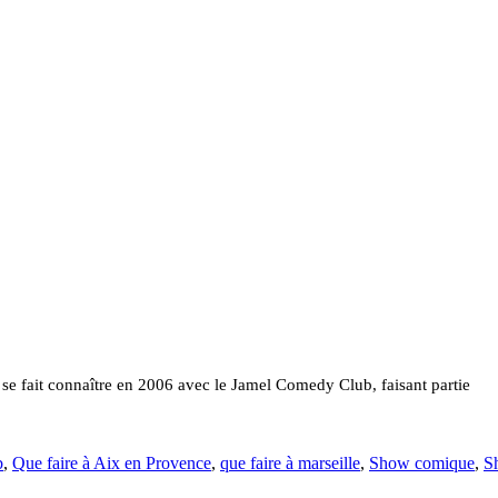
l se fait connaître en 2006 avec le Jamel Comedy Club, faisant partie
b
,
Que faire à Aix en Provence
,
que faire à marseille
,
Show comique
,
S