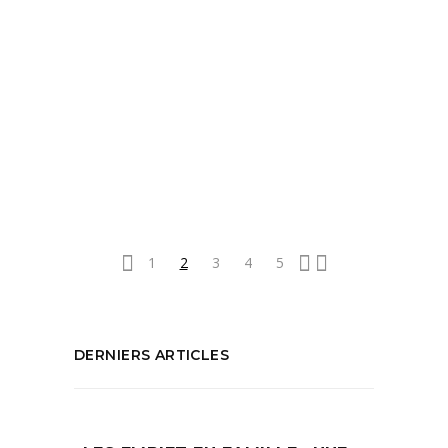
READ MORE
Tags:
Bonne adresses Aix en Provence
,
Festival
d'Aix 2026
,
Festival d'Aix en Provence
,
Hotel Aix en Provence
,
Ou dormir à Aix en
Provence
,
Que faire à Aix en Provence
PARTAGEZ :
1
2
3
4
5
DERNIERS ARTICLES