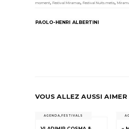
,
,
,
moment
Festival Miramas
Festival Nuits metis
Miram
PAOLO-HENRI ALBERTINI
VOUS ALLEZ AUSSI AIMER
AGENDA
,
FESTIVALS
A
VLADIMIR COSMA &
« 