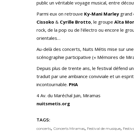
public un véritable voyage musical, entre décou
Parmi eux on retrouve
Ky-Mani Marley
grand 
Cissoko
&
Cyrille Brotto
, le groupe
Aïta Mo
rock, de la pop ou de l’électro ou encore le gr
orientales…
Au-delà des concerts, Nuits Métis mise sur une
scénographie participative (« Mémoires de Miram
Depuis plus de trente ans, le festival défend une
traduit par une ambiance conviviale et un espr
incontournable.
PHA
4 Av. du Maréchal Juin, Miramas
nuitsmetis.org
TAGS:
,
,
,
concerts
Concerts Miramas
Festival de musique
Festiv