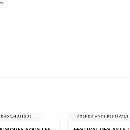
as
GENDA
,
MUSIQUE
AGENDA
,
ARTS
,
FESTIVALS
MUSIQUES SOUS LES
FESTIVAL DES ARTS 