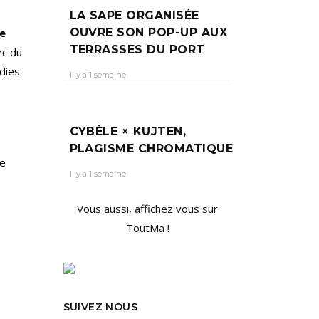
LA SAPE ORGANISÉE
OUVRE SON POP-UP AUX
e
TERRASSES DU PORT
ec du
dies
Il y a 1 semaine
CYBÈLE × KUJTEN,
PLAGISME CHROMATIQUE
se
Il y a 1 semaine
Vous aussi, affichez vous sur
ToutMa !
SUIVEZ NOUS