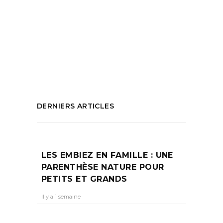
Pilates
,
restaurant marseille
,
Salle de
sport
,
Salle de sport Marseille
,
Set
Marseille
,
Skiil boost
,
Soirée animée
,
Sport
Mazargues
PARTAGEZ :
DERNIERS ARTICLES
LES EMBIEZ EN FAMILLE : UNE
PARENTHÈSE NATURE POUR
PETITS ET GRANDS
Il y a 1 semaine