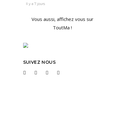
Il y a 7 jours
OUT
Vous aussi, affichez vous sur
ToutMa !
t
rès
SUIVEZ NOUS