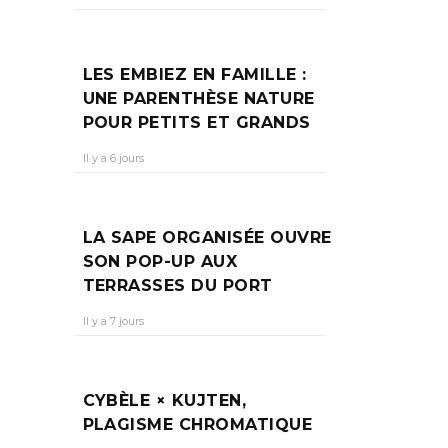
R
LES EMBIEZ EN FAMILLE :
UNE PARENTHÈSE NATURE
POUR PETITS ET GRANDS
guré en
Il y a 6 jours
de
LA SAPE ORGANISÉE OUVRE
SON POP-UP AUX
TERRASSES DU PORT
Il y a 7 jours
CYBÈLE × KUJTEN,
PLAGISME CHROMATIQUE